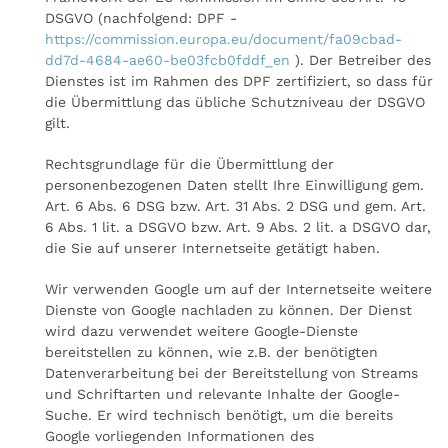
DSGVO (nachfolgend: DPF -
https://commission.europa.eu/document/fa09cbad-
dd7d-4684-ae60-be03fcb0fddf_en
). Der Betreiber des
Dienstes ist im Rahmen des DPF zertifiziert, so dass für
die Übermittlung das übliche Schutzniveau der DSGVO
gilt.
Rechtsgrundlage für die Übermittlung der
personenbezogenen Daten stellt Ihre Einwilligung gem.
Art. 6 Abs. 6 DSG bzw. Art. 31 Abs. 2 DSG und gem. Art.
6 Abs. 1 lit. a DSGVO bzw. Art. 9 Abs. 2 lit. a DSGVO dar,
die Sie auf unserer Internetseite getätigt haben.
Wir verwenden Google um auf der Internetseite weitere
Dienste von Google nachladen zu können. Der Dienst
wird dazu verwendet weitere Google-Dienste
bereitstellen zu können, wie z.B. der benötigten
Datenverarbeitung bei der Bereitstellung von Streams
und Schriftarten und relevante Inhalte der Google-
Suche. Er wird technisch benötigt, um die bereits
Google vorliegenden Informationen des